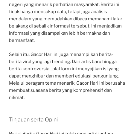
negeri yang menarik perhatian masyarakat. Berita ini
tidak hanya mencakup data, tetapi juga analisis
mendalam yang memudahkan dibaca memahami latar
belakang di sebalik informasi tersebut. Ini menjadikan
informasi yang disampaikan lebih bermakna dan
bermanfaat.
Selain itu, Gacor Hari ini juga menampilkan berita-
berita viral yang lagi trending. Dari artis baru hingga
berita kontroversial, platform ini menyajikan isi yang
dapat menghibur dan memberi edukasi pengunjung.
Melalui beragam tema menarik, Gacor Hari ini berusaha
membuat suasana berita yang komprehensif dan
nikmat.
Tinjauan serta Opini
Portal Berita Gacor Hari ini telah menjadi di antara