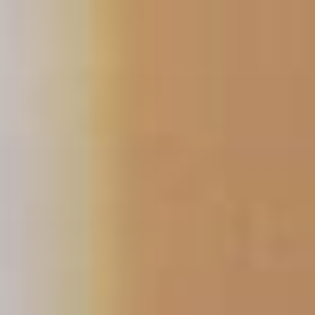
Skip
to
content