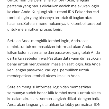
Untuk memulai permainan di IDN Poker, langkah
pertama yang harus dilakukan adalah melakukan login
ke akun Anda. Kunjungi situs resmi IDN Poker dan cari
tombol login yang biasanya terletak di bagian atas
halaman. Setelah menemukannya, klik tombol tersebut
untuk melanjutkan proses login.
Setelah Anda mengklik tombol login, Anda akan
diminta untuk memasukkan informasi akun Anda.
Isikan kolom username dan password yang telah Anda
daftarkan sebelumnya. Pastikan data yang dimasukkan
benar untuk menghindari masalah saat login. Jika Anda
kehilangan password, cari opsi pemulihan untuk
mendapatkan kembali akses ke akun Anda.
Setelah mengisi informasi login dan memastikan
semuanya sudah benar, klik tombol masuk untuk akses
ke dalam akun. Jika semua langkah diikuti dengan baik,
Anda akan langsung diarahkan ke lobby permainan IDN