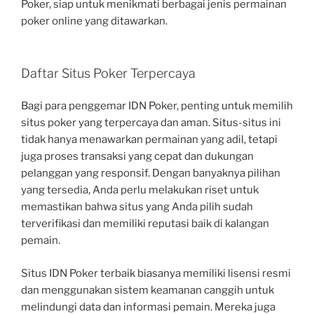
Poker, siap untuk menikmati berbagai jenis permainan
poker online yang ditawarkan.
Daftar Situs Poker Terpercaya
Bagi para penggemar IDN Poker, penting untuk memilih
situs poker yang terpercaya dan aman. Situs-situs ini
tidak hanya menawarkan permainan yang adil, tetapi
juga proses transaksi yang cepat dan dukungan
pelanggan yang responsif. Dengan banyaknya pilihan
yang tersedia, Anda perlu melakukan riset untuk
memastikan bahwa situs yang Anda pilih sudah
terverifikasi dan memiliki reputasi baik di kalangan
pemain.
Situs IDN Poker terbaik biasanya memiliki lisensi resmi
dan menggunakan sistem keamanan canggih untuk
melindungi data dan informasi pemain. Mereka juga