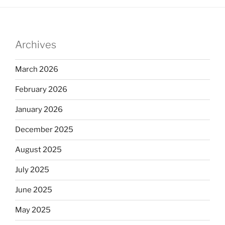
Archives
March 2026
February 2026
January 2026
December 2025
August 2025
July 2025
June 2025
May 2025