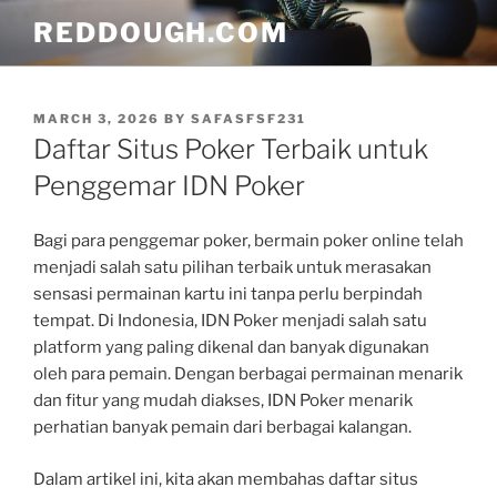
Skip
REDDOUGH.COM
to
content
POSTED
MARCH 3, 2026
BY
SAFASFSF231
ON
Daftar Situs Poker Terbaik untuk
Penggemar IDN Poker
Bagi para penggemar poker, bermain poker online telah
menjadi salah satu pilihan terbaik untuk merasakan
sensasi permainan kartu ini tanpa perlu berpindah
tempat. Di Indonesia, IDN Poker menjadi salah satu
platform yang paling dikenal dan banyak digunakan
oleh para pemain. Dengan berbagai permainan menarik
dan fitur yang mudah diakses, IDN Poker menarik
perhatian banyak pemain dari berbagai kalangan.
Dalam artikel ini, kita akan membahas daftar situs