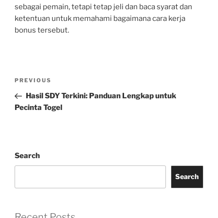
sebagai pemain, tetapi tetap jeli dan baca syarat dan
ketentuan untuk memahami bagaimana cara kerja
bonus tersebut.
Post
Previous
PREVIOUS
navigation
Post
Hasil SDY Terkini: Panduan Lengkap untuk
Pecinta Togel
Search
Search
Recent Posts