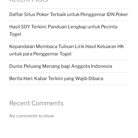
Daftar Situs Poker Terbaik untuk Penggemar IDN Poker
Hasil SDY Terkini: Panduan Lengkap untuk Pecinta
Togel
Kepandaian Membaca Tulisan Lirik Hasil Keluaran HK
untuk para Penggemar Togel
Dunia: Peluang Menang bagi Anggota Indonesia
Berita Hari: Kabar Terkini yang Wajib Dibaca
Recent Comments
No comments to show.