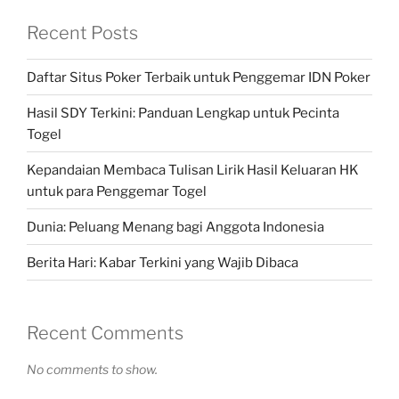
Recent Posts
Daftar Situs Poker Terbaik untuk Penggemar IDN Poker
Hasil SDY Terkini: Panduan Lengkap untuk Pecinta
Togel
Kepandaian Membaca Tulisan Lirik Hasil Keluaran HK
untuk para Penggemar Togel
Dunia: Peluang Menang bagi Anggota Indonesia
Berita Hari: Kabar Terkini yang Wajib Dibaca
Recent Comments
No comments to show.