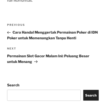
hari komunitas.
Post
Previous
PREVIOUS
navigation
Post
Cara Handal Menggertak Permainan Poker di IDN
Poker untuk Memenangkan Tanpa Henti
Next
NEXT
Post
Permainan Slot Gacor Malam Ini: Peluang Besar
untuk Menang
Search
Search