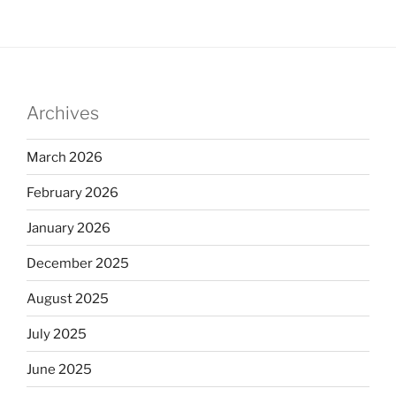
Archives
March 2026
February 2026
January 2026
December 2025
August 2025
July 2025
June 2025