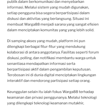
publik dalam berkomunikasi dan menyebarkan
informasi. Melalui sistem yang mudah digunakan,
setiap pengguna bisa segera berpartisipasi dalam
diskusi dan aktivitas yang berlangsung. Situasi ini
membuat Warga88 menjadi sarana yang sangat efisien
dalam menciptakan komunitas yang yang lebih solid.
Di samping akses yang mudah, platform ini pun
dilengkapi berbagai fitur-fitur yang mendukung
kolaborasi di antara anggotanya. Fasilitas seperti forum
diskusi, polling, dan notifikasi membantu warga untuk
senantiasa mendapatkan informasi serta
berpartisipasi aktif dalam pengambilan keputusan.
Terobosan ini di dunia digital menciptakan lingkungan
interaktif dan mendorong partisipasi setiap orang.
Keunggulan selain itu ialah fokus Warga88 terhadap
keamanan dan privasi penggunanya. Melalui teknologi
yang dilengkapi teknologi keamanan mutakhir,