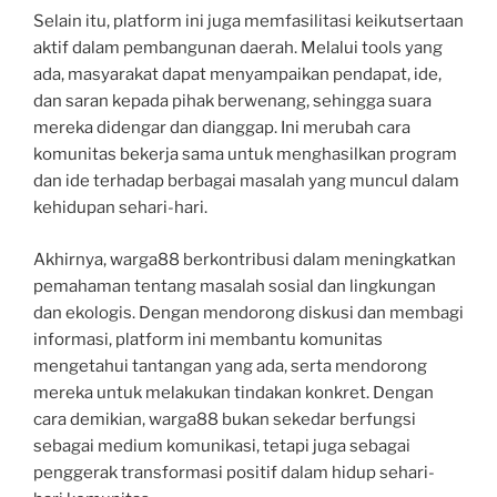
Selain itu, platform ini juga memfasilitasi keikutsertaan
aktif dalam pembangunan daerah. Melalui tools yang
ada, masyarakat dapat menyampaikan pendapat, ide,
dan saran kepada pihak berwenang, sehingga suara
mereka didengar dan dianggap. Ini merubah cara
komunitas bekerja sama untuk menghasilkan program
dan ide terhadap berbagai masalah yang muncul dalam
kehidupan sehari-hari.
Akhirnya, warga88 berkontribusi dalam meningkatkan
pemahaman tentang masalah sosial dan lingkungan
dan ekologis. Dengan mendorong diskusi dan membagi
informasi, platform ini membantu komunitas
mengetahui tantangan yang ada, serta mendorong
mereka untuk melakukan tindakan konkret. Dengan
cara demikian, warga88 bukan sekedar berfungsi
sebagai medium komunikasi, tetapi juga sebagai
penggerak transformasi positif dalam hidup sehari-