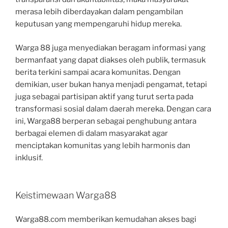
merasa lebih diberdayakan dalam pengambilan
keputusan yang mempengaruhi hidup mereka.
Warga 88 juga menyediakan beragam informasi yang
bermanfaat yang dapat diakses oleh publik, termasuk
berita terkini sampai acara komunitas. Dengan
demikian, user bukan hanya menjadi pengamat, tetapi
juga sebagai partisipan aktif yang turut serta pada
transformasi sosial dalam daerah mereka. Dengan cara
ini, Warga88 berperan sebagai penghubung antara
berbagai elemen di dalam masyarakat agar
menciptakan komunitas yang lebih harmonis dan
inklusif.
Keistimewaan Warga88
Warga88.com memberikan kemudahan akses bagi