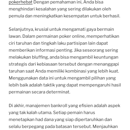
pokerhebat
Dengan pemahaman ini, Anda bisa
menghindari kesalahan yang sering dilakukan oleh
pemula dan meningkatkan kesempatan untuk berhasil.
Selanjutnya, krusial untuk mengamati gaya bermain
lawan. Dalam permainan poker online, memperhatikan
ciri taruhan dan tingkah laku partisipan lain dapat
memberikan informasi penting. Jika seseorang sering
melakukan bluffing, anda bisa mengambil keuntungan
strategis dari kebiasaan tersebut dengan menanggapi
taruhan saat Anda memiliki kombinasi yang lebih kuat.
Menggunakan data ini untuk mengambil pilihan yang
lebih baik adalah taktik yang dapat mempengaruhi hasil
permainan secara determinat.
Di akhir, manajemen bankroll yang efisien adalah aspek
yang tak kalah utama. Setiap pemain harus
menetapkan had dana yang siap dipertaruhkan dan
selalu berpegang pada batasan tersebut. Menjauhkan