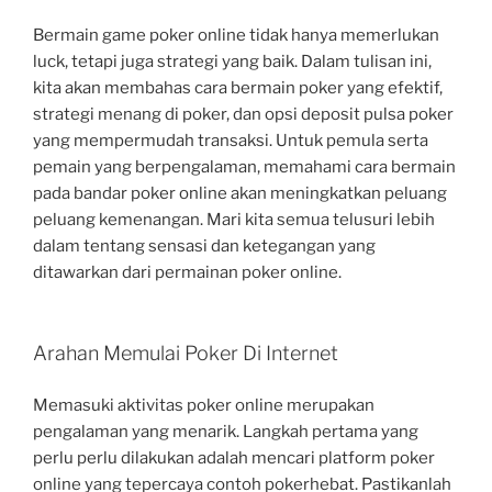
Bermain game poker online tidak hanya memerlukan
luck, tetapi juga strategi yang baik. Dalam tulisan ini,
kita akan membahas cara bermain poker yang efektif,
strategi menang di poker, dan opsi deposit pulsa poker
yang mempermudah transaksi. Untuk pemula serta
pemain yang berpengalaman, memahami cara bermain
pada bandar poker online akan meningkatkan peluang
peluang kemenangan. Mari kita semua telusuri lebih
dalam tentang sensasi dan ketegangan yang
ditawarkan dari permainan poker online.
Arahan Memulai Poker Di Internet
Memasuki aktivitas poker online merupakan
pengalaman yang menarik. Langkah pertama yang
perlu perlu dilakukan adalah mencari platform poker
online yang tepercaya contoh pokerhebat. Pastikanlah