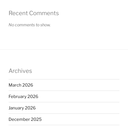
Recent Comments
No comments to show.
Archives
March 2026
February 2026
January 2026
December 2025