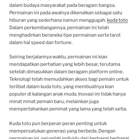
dalam budaya masyarakat pada beragam bangsa.
Permainan ini pada awalnya dikenalkan sebagai satu
hiburan yang sederhana namun menggugah.
kuda toto
Dalam perkembangannya, permainan ini telah
menghadirkan beraneka tipe permainan serta tarot
dalam hal speed dan fortune.
Seiring berjalannya waktu, permainan ini kian
mendapatkan perhatian yang lebih besar, terutama
setelah dimasukkan dalam beragam platform online.
Teknologi telah memudahkan akses bagi pemain untuk
terlibat dalam kuda toto, yang membuatnya kian
populer di kalangan anak muda. Inovasi ini tidak hanya
minat minat pemain baru, melainkan juga
mempertahankan peminat yang lama yang telah setia.
Kuda toto pun berperan peran penting untuk
mempersatukan generasi yang berbeda. Dengan
permainan ini, sejumlah individu dari berbagai berbagai