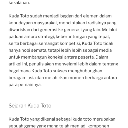
kekalahan.
Kuda Toto sudah menjadi bagian dari elemen dalam
kebudayaan masyarakat, menciptakan tradisinya yang
diwariskan dari generasi ke generasi yang lain. Melalui
paduan antara strategi, keberuntungan yang tepat,
serta berbagai semangat kompetisi, Kuda Toto tidak
hanya hobi semata, tetapi lebih lebih sebagai media
untuk membangun koneksi antara peserta. Dalam
artikel ini, penulis akan menyelami lebih dalam tentang
bagaimana Kuda Toto sukses menghubungkan
beragam usia dan melahirkan momen berharga antara
para pemainnya.
Sejarah Kuda Toto
Kuda Toto yang dikenal sebagai kuda toto merupakan
sebuah game yang mana telah menjadi komponen