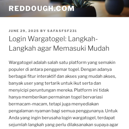
Skip
REDDOUGH.COM
to
content
POSTED
JUNE 29, 2025
BY
SAFASFSF231
ON
Login Wargatogel: Langkah-
Langkah agar Memasuki Mudah
Wargatogel adalah salah satu platform yang semakin
populer di antara penggemar togel. Dengan adanya
berbagai fitur interaktif dan akses yang mudah akses,
banyak user yang tertarik untuk ikut serta dan
menyicipi peruntungan mereka. Platform ini tidak
hanya memberikan permainan togel bervariasi
bermacam-macam, tetapi juga menyediakan
pengalaman nyaman bagi semua penggunanya. Untuk
Anda yang ingin berusaha login wargatogel, terdapat
sejumlah langkah yang perlu dilaksanakan supaya agar