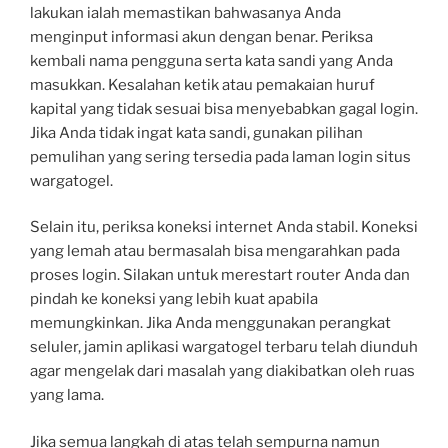
lakukan ialah memastikan bahwasanya Anda
menginput informasi akun dengan benar. Periksa
kembali nama pengguna serta kata sandi yang Anda
masukkan. Kesalahan ketik atau pemakaian huruf
kapital yang tidak sesuai bisa menyebabkan gagal login.
Jika Anda tidak ingat kata sandi, gunakan pilihan
pemulihan yang sering tersedia pada laman login situs
wargatogel.
Selain itu, periksa koneksi internet Anda stabil. Koneksi
yang lemah atau bermasalah bisa mengarahkan pada
proses login. Silakan untuk merestart router Anda dan
pindah ke koneksi yang lebih kuat apabila
memungkinkan. Jika Anda menggunakan perangkat
seluler, jamin aplikasi wargatogel terbaru telah diunduh
agar mengelak dari masalah yang diakibatkan oleh ruas
yang lama.
Jika semua langkah di atas telah sempurna namun