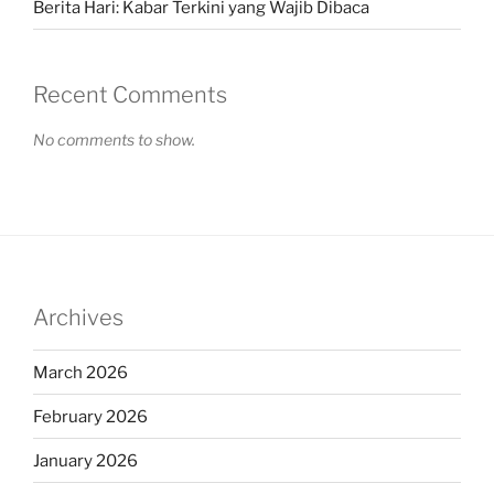
Berita Hari: Kabar Terkini yang Wajib Dibaca
Recent Comments
No comments to show.
Archives
March 2026
February 2026
January 2026