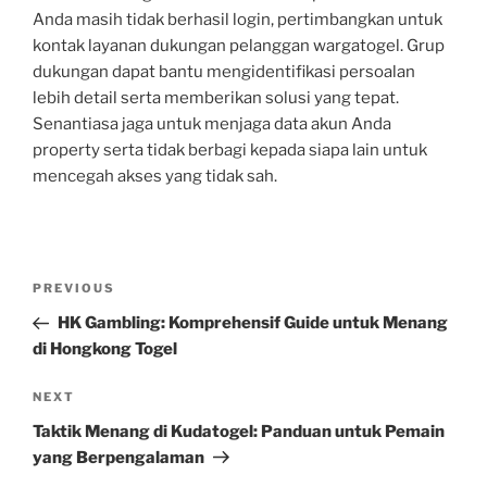
Anda masih tidak berhasil login, pertimbangkan untuk
kontak layanan dukungan pelanggan wargatogel. Grup
dukungan dapat bantu mengidentifikasi persoalan
lebih detail serta memberikan solusi yang tepat.
Senantiasa jaga untuk menjaga data akun Anda
property serta tidak berbagi kepada siapa lain untuk
mencegah akses yang tidak sah.
Post
Previous
PREVIOUS
navigation
Post
HK Gambling: Komprehensif Guide untuk Menang
di Hongkong Togel
Next
NEXT
Post
Taktik Menang di Kudatogel: Panduan untuk Pemain
yang Berpengalaman