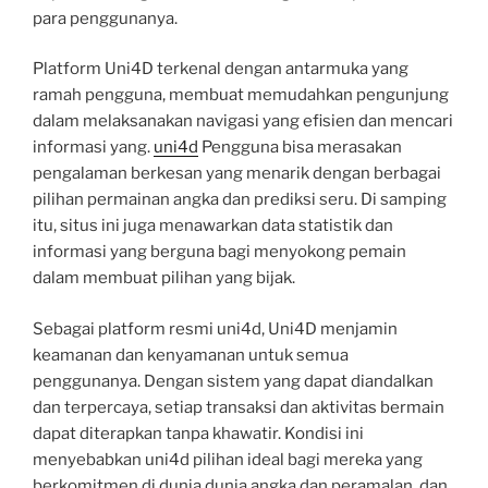
para penggunanya.
Platform Uni4D terkenal dengan antarmuka yang
ramah pengguna, membuat memudahkan pengunjung
dalam melaksanakan navigasi yang efisien dan mencari
informasi yang.
uni4d
Pengguna bisa merasakan
pengalaman berkesan yang menarik dengan berbagai
pilihan permainan angka dan prediksi seru. Di samping
itu, situs ini juga menawarkan data statistik dan
informasi yang berguna bagi menyokong pemain
dalam membuat pilihan yang bijak.
Sebagai platform resmi uni4d, Uni4D menjamin
keamanan dan kenyamanan untuk semua
penggunanya. Dengan sistem yang dapat diandalkan
dan terpercaya, setiap transaksi dan aktivitas bermain
dapat diterapkan tanpa khawatir. Kondisi ini
menyebabkan uni4d pilihan ideal bagi mereka yang
berkomitmen di dunia dunia angka dan peramalan, dan