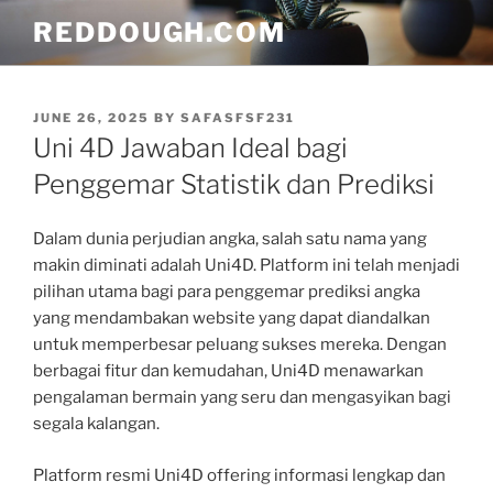
Skip
REDDOUGH.COM
to
content
POSTED
JUNE 26, 2025
BY
SAFASFSF231
ON
Uni 4D Jawaban Ideal bagi
Penggemar Statistik dan Prediksi
Dalam dunia perjudian angka, salah satu nama yang
makin diminati adalah Uni4D. Platform ini telah menjadi
pilihan utama bagi para penggemar prediksi angka
yang mendambakan website yang dapat diandalkan
untuk memperbesar peluang sukses mereka. Dengan
berbagai fitur dan kemudahan, Uni4D menawarkan
pengalaman bermain yang seru dan mengasyikan bagi
segala kalangan.
Platform resmi Uni4D offering informasi lengkap dan