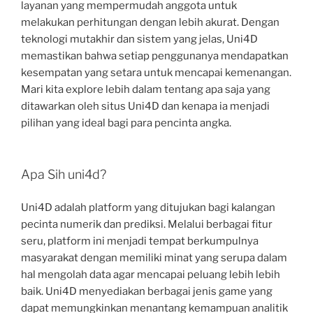
layanan yang mempermudah anggota untuk
melakukan perhitungan dengan lebih akurat. Dengan
teknologi mutakhir dan sistem yang jelas, Uni4D
memastikan bahwa setiap penggunanya mendapatkan
kesempatan yang setara untuk mencapai kemenangan.
Mari kita explore lebih dalam tentang apa saja yang
ditawarkan oleh situs Uni4D dan kenapa ia menjadi
pilihan yang ideal bagi para pencinta angka.
Apa Sih uni4d?
Uni4D adalah platform yang ditujukan bagi kalangan
pecinta numerik dan prediksi. Melalui berbagai fitur
seru, platform ini menjadi tempat berkumpulnya
masyarakat dengan memiliki minat yang serupa dalam
hal mengolah data agar mencapai peluang lebih lebih
baik. Uni4D menyediakan berbagai jenis game yang
dapat memungkinkan menantang kemampuan analitik