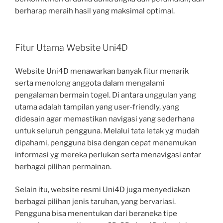
berharap meraih hasil yang maksimal optimal.
Fitur Utama Website Uni4D
Website Uni4D menawarkan banyak fitur menarik
serta menolong anggota dalam mengalami
pengalaman bermain togel. Di antara unggulan yang
utama adalah tampilan yang user-friendly, yang
didesain agar memastikan navigasi yang sederhana
untuk seluruh pengguna. Melalui tata letak yg mudah
dipahami, pengguna bisa dengan cepat menemukan
informasi yg mereka perlukan serta menavigasi antar
berbagai pilihan permainan.
Selain itu, website resmi Uni4D juga menyediakan
berbagai pilihan jenis taruhan, yang bervariasi.
Pengguna bisa menentukan dari beraneka tipe