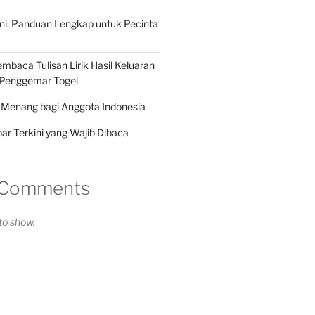
ini: Panduan Lengkap untuk Pecinta
baca Tulisan Lirik Hasil Keluaran
 Penggemar Togel
 Menang bagi Anggota Indonesia
bar Terkini yang Wajib Dibaca
 Comments
o show.