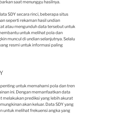
arkan saat menunggu hasilnya.
ta SDY secara rinci, beberapa situs
an seperti rekaman hasil undian
at atau mengunduh data tersebut untuk
at membantu untuk melihat pola dan
n muncul di undian selanjutnya. Selalu
yang resmi untuk informasi paling
DY
t penting untuk memahami pola dan tren
ainan ini. Dengan memanfaatkan data
t melakukan prediksi yang lebih akurat
mungkinan akan keluar. Data SDY yang
untuk melihat frekuensi angka yang