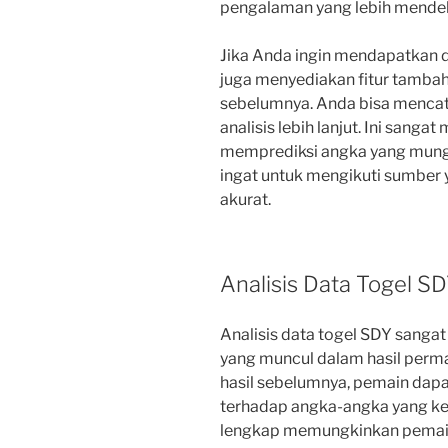
pengalaman yang lebih mendeb
Jika Anda ingin mendapatkan da
juga menyediakan fitur tambah
sebelumnya. Anda bisa mencat
analisis lebih lanjut. Ini sang
memprediksi angka yang mungki
ingat untuk mengikuti sumber 
akurat.
Analisis Data Togel S
Analisis data togel SDY sanga
yang muncul dalam hasil perm
hasil sebelumnya, pemain dapa
terhadap angka-angka yang ke
lengkap memungkinkan pemain 