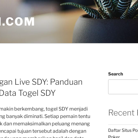
H.COM
Search
an Live SDY: Panduan
 Data Togel SDY
emakin berkembang, togel SDY menjadi
Recent 
ng banyak diminati. Setiap pemain tentu
aik dan memaksimalkan peluang menang
Daftar Situs P
encapai tujuan tersebut adalah dengan
Poker