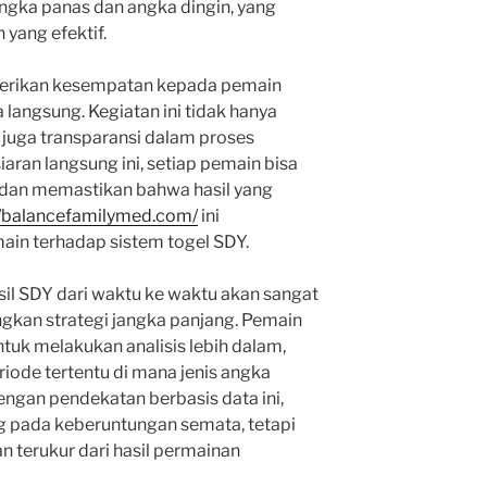
ngka panas dan angka dingin, yang
 yang efektif.
mberikan kesempatan kepada pemain
 langsung. Kegiatan ini tidak hanya
juga transparansi dalam proses
aran langsung ini, setiap pemain bisa
 dan memastikan bahwa hasil yang
//balancefamilymed.com/
ini
in terhadap sistem togel SDY.
sil SDY dari waktu ke waktu akan sangat
n strategi jangka panjang. Pemain
tuk melakukan analisis lebih dalam,
iode tertentu di mana jenis angka
Dengan pendekatan berbasis data ini,
g pada keberuntungan semata, tetapi
an terukur dari hasil permainan