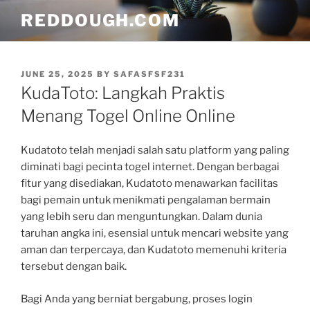
Skip
REDDOUGH.COM
to
content
POSTED
JUNE 25, 2025
BY
SAFASFSF231
ON
KudaToto: Langkah Praktis
Menang Togel Online Online
Kudatoto telah menjadi salah satu platform yang paling
diminati bagi pecinta togel internet. Dengan berbagai
fitur yang disediakan, Kudatoto menawarkan facilitas
bagi pemain untuk menikmati pengalaman bermain
yang lebih seru dan menguntungkan. Dalam dunia
taruhan angka ini, esensial untuk mencari website yang
aman dan terpercaya, dan Kudatoto memenuhi kriteria
tersebut dengan baik.
Bagi Anda yang berniat bergabung, proses login