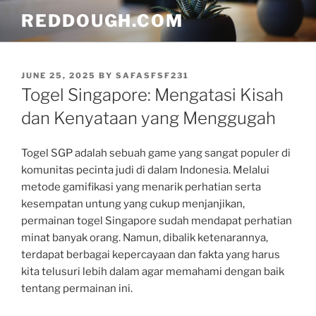
Skip
REDDOUGH.COM
to
content
POSTED
JUNE 25, 2025
BY
SAFASFSF231
ON
Togel Singapore: Mengatasi Kisah
dan Kenyataan yang Menggugah
Togel SGP adalah sebuah game yang sangat populer di
komunitas pecinta judi di dalam Indonesia. Melalui
metode gamifikasi yang menarik perhatian serta
kesempatan untung yang cukup menjanjikan,
permainan togel Singapore sudah mendapat perhatian
minat banyak orang. Namun, dibalik ketenarannya,
terdapat berbagai kepercayaan dan fakta yang harus
kita telusuri lebih dalam agar memahami dengan baik
tentang permainan ini.