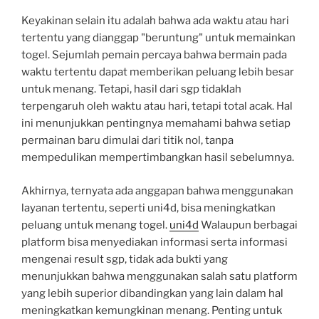
Keyakinan selain itu adalah bahwa ada waktu atau hari
tertentu yang dianggap "beruntung" untuk memainkan
togel. Sejumlah pemain percaya bahwa bermain pada
waktu tertentu dapat memberikan peluang lebih besar
untuk menang. Tetapi, hasil dari sgp tidaklah
terpengaruh oleh waktu atau hari, tetapi total acak. Hal
ini menunjukkan pentingnya memahami bahwa setiap
permainan baru dimulai dari titik nol, tanpa
mempedulikan mempertimbangkan hasil sebelumnya.
Akhirnya, ternyata ada anggapan bahwa menggunakan
layanan tertentu, seperti uni4d, bisa meningkatkan
peluang untuk menang togel.
uni4d
Walaupun berbagai
platform bisa menyediakan informasi serta informasi
mengenai result sgp, tidak ada bukti yang
menunjukkan bahwa menggunakan salah satu platform
yang lebih superior dibandingkan yang lain dalam hal
meningkatkan kemungkinan menang. Penting untuk