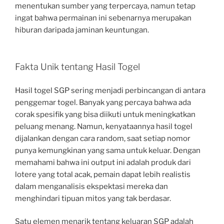
menentukan sumber yang terpercaya, namun tetap
ingat bahwa permainan ini sebenarnya merupakan
hiburan daripada jaminan keuntungan.
Fakta Unik tentang Hasil Togel
Hasil togel SGP sering menjadi perbincangan di antara
penggemar togel. Banyak yang percaya bahwa ada
corak spesifik yang bisa diikuti untuk meningkatkan
peluang menang. Namun, kenyataannya hasil togel
dijalankan dengan cara random, saat setiap nomor
punya kemungkinan yang sama untuk keluar. Dengan
memahami bahwa ini output ini adalah produk dari
lotere yang total acak, pemain dapat lebih realistis
dalam menganalisis ekspektasi mereka dan
menghindari tipuan mitos yang tak berdasar.
Satu elemen menarik tentang keluaran SGP adalah